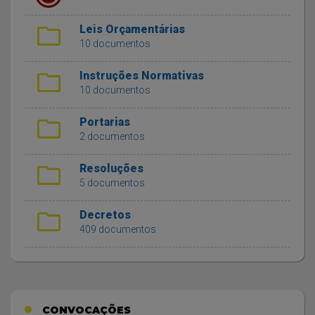
folder
Leis Orçamentárias
10 documentos
folder
Instruções Normativas
10 documentos
folder
Portarias
2 documentos
folder
Resoluções
5 documentos
folder
Decretos
409 documentos
CONVOCAÇÕES