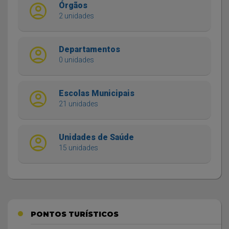
account_circle
Órgãos
2 unidades
account_circle
Departamentos
0 unidades
account_circle
Escolas Municipais
21 unidades
account_circle
Unidades de Saúde
15 unidades
PONTOS TURÍSTICOS