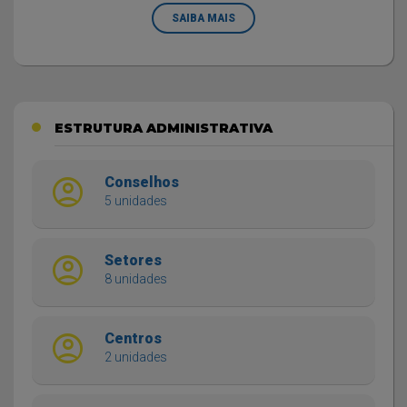
SAIBA MAIS
ESTRUTURA ADMINISTRATIVA
account_circle
Conselhos
5 unidades
account_circle
Setores
8 unidades
account_circle
Centros
2 unidades