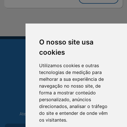
O nosso site usa
cookies
Utilizamos cookies e outras
tecnologias de medição para
TRIUNFO
melhorar a sua experiência de
RIO GRANDE DO SUL
navegação no nosso site, de
forma a mostrar conteúdo
Avenida XV de Novembro, 15
personalizado, anúncios
Bairro Centro - Triunfo/RS
direcionados, analisar o tráfego
Telefone: (51) 3654-6308
do site e entender de onde vêm
Atendimento: 8h30 até 12h e 13h30 até 16h36
os visitantes.