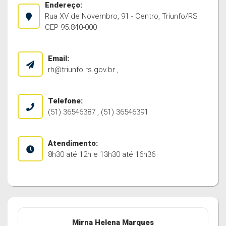
Endereço:
Rua XV de Novembro, 91 - Centro, Triunfo/RS
CEP 95.840-000
Email:
rh@triunfo.rs.gov.br
,
Telefone:
(51) 36546387 , (51) 36546391
Atendimento:
8h30 até 12h e 13h30 até 16h36
Mirna Helena Marques