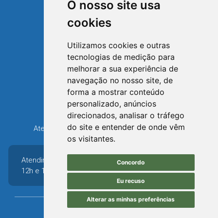
O nosso site usa
cookies
Utilizamos cookies e outras
tecnologias de medição para
TRIUNFO
melhorar a sua experiência de
RIO GRANDE DO SUL
navegação no nosso site, de
forma a mostrar conteúdo
Avenida XV de Novembro, 15
personalizado, anúncios
Bairro Centro - Triunfo/RS
direcionados, analisar o tráfego
Telefone: (51) 3654-6308
do site e entender de onde vêm
Atendimento: 8h30 até 12h e 13h30 até 16h36
os visitantes.
Atendimento: 8h30 até
Concordo
12h e 13h30 até 16h36
Eu recuso
Alterar as minhas preferências