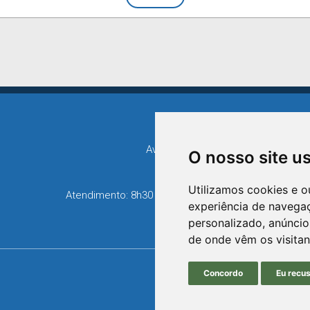
Avenida XV de Novembro, 15
O nosso site u
Bairro Centro - Triunfo/RS
Telefone: (51) 3654-6308
Utilizamos cookies e o
Atendimento: 8h30 até 12h e 13h30 até 16h36
experiência de navega
personalizado, anúncios
de onde vêm os visitan
Concordo
Eu recu