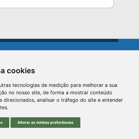
sa cookies
schedule
Atendimento: 8h30 até
utras tecnologias de medição para melhorar a sua
12h e 13h30 até 16h36
ção no nosso site, de forma a mostrar conteúdo
 direcionados, analisar o tráfego do site e entender
tes.
so
Alterar as minhas preferências