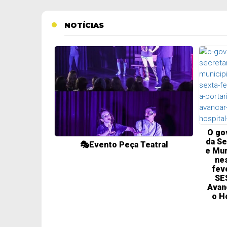
NOTÍCIAS
O go
da Se
🎭Evento Peça Teatral
e Mun
nes
fev
SE
Avan
o H