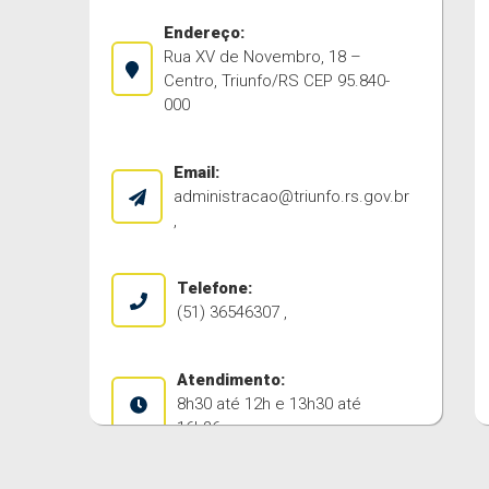
Endereço:
Rua XV de Novembro, 18 –
Centro, Triunfo/RS CEP 95.840-
000
Email:
administracao@triunfo.rs.gov.br
,
Telefone:
(51) 36546307 ,
Atendimento:
8h30 até 12h e 13h30 até
16h36