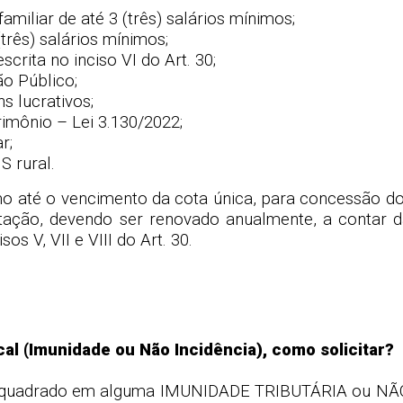
miliar de até 3 (três) salários mínimos;
três) salários mínimos;
rita no inciso VI do Art. 30;
ão Público;
s lucrativos;
rimônio – Lei 3.130/2022;
r;
S rural.
o até o vencimento da cota única, para concessão do b
itação, devendo ser renovado anualmente, a contar da
s V, VII e VIII do Art. 30.
scal (Imunidade ou Não Incidência), como solicitar?
á enquadrado em alguma IMUNIDADE TRIBUTÁRIA ou NÃO 