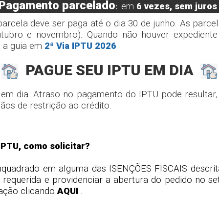
Pagamento parcelado
em
6 vezes, sem juros
:
parcela deve ser paga até o dia 30 de junho. As parc
outubro e novembro). Quando não houver expediente
a a guia em
2ª Via IPTU 2026
PAGUE SEU IPTU EM DIA
 em dia. Atraso no pagamento do IPTU pode resultar, a
os de restrição ao crédito.
IPTU, como solicitar?
 enquadrado em alguma das ISENÇÕES FISCAIS descrita
querida e providenciar a abertura do pedido no seto
tação clicando
AQUI
.