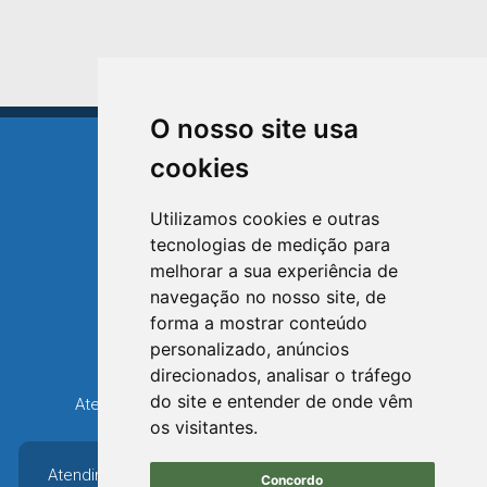
O nosso site usa
cookies
Utilizamos cookies e outras
tecnologias de medição para
TRIUNFO
melhorar a sua experiência de
RIO GRANDE DO SUL
navegação no nosso site, de
forma a mostrar conteúdo
Avenida XV de Novembro, 15
personalizado, anúncios
Bairro Centro - Triunfo/RS
direcionados, analisar o tráfego
Telefone: (51) 3654-6308
do site e entender de onde vêm
Atendimento: 8h30 até 12h e 13h30 até 16h36
os visitantes.
Atendimento: 8h30 até
Concordo