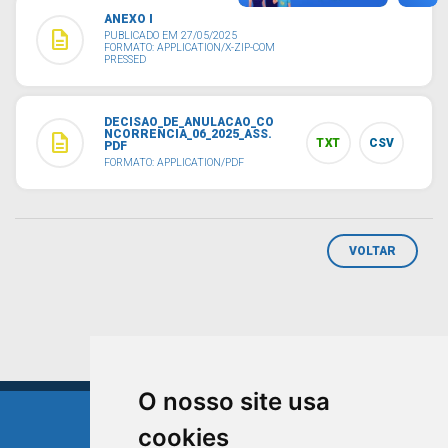
ANEXO I
description
PUBLICADO EM 27/05/2025
FORMATO: APPLICATION/X-ZIP-COM
PRESSED
DECISAO_DE_ANULACAO_CO
NCORRENCIA_06_2025_ASS.
description
TXT
CSV
PDF
FORMATO: APPLICATION/PDF
VOLTAR
O nosso site usa
cookies