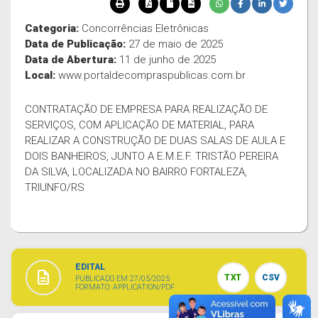
Categoria:
Concorrências Eletrônicas
Data de Publicação:
27 de maio de 2025
Data de Abertura:
11 de junho de 2025
Local:
www.portaldecompraspublicas.com.br
CONTRATAÇÃO DE EMPRESA PARA REALIZAÇÃO DE
SERVIÇOS, COM APLICAÇÃO DE MATERIAL, PARA
REALIZAR A CONSTRUÇÃO DE DUAS SALAS DE AULA E
DOIS BANHEIROS, JUNTO A E.M.E.F. TRISTÃO PEREIRA
DA SILVA, LOCALIZADA NO BAIRRO FORTALEZA,
TRIUNFO/RS
EDITAL
description
TXT
CSV
PUBLICADO EM 27/05/2025
FORMATO: APPLICATION/PDF