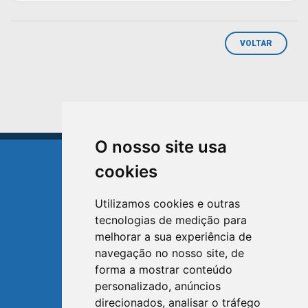
VOLTAR
O nosso site usa
cookies
Utilizamos cookies e outras
tecnologias de medição para
TRIUNFO
melhorar a sua experiência de
RIO GRANDE DO SUL
navegação no nosso site, de
forma a mostrar conteúdo
Avenida XV de Novembro, 15
personalizado, anúncios
Bairro Centro - Triunfo/RS
direcionados, analisar o tráfego
Telefone: (51) 3654-6308