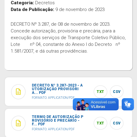
Categoria:
Decretos
Data de Publicação:
9 de novembro de 2023
DECRETO Nº 3.287, de 08 de novembro de 2023.
Concede autorização, provisória e precária, para a
execução dos serviços de Transporte Coletivo Público,
Lote nº 04, constante do Anexo I do Decreto nº
1.581/2007, e dá outras providências.
DECRETO Nº 3.287-2023 - A
UTORIZAÇÃO PROVISÓRI
description
TXT
CSV
A... PDF
FORMATO: APPLICATION/PDF
TERMO DE AUTORIZAÇÃO P
ROVISÓRIO E PRECÁRIO -
description
TXT
CSV
F... PDF
FORMATO: APPLICATION/PDF