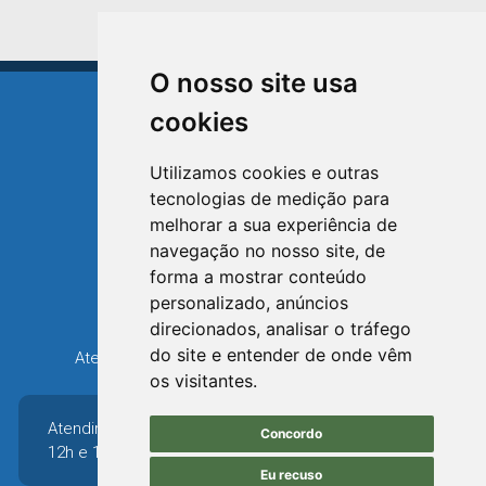
O nosso site usa
cookies
Utilizamos cookies e outras
tecnologias de medição para
TRIUNFO
melhorar a sua experiência de
RIO GRANDE DO SUL
navegação no nosso site, de
forma a mostrar conteúdo
Avenida XV de Novembro, 15
personalizado, anúncios
Bairro Centro - Triunfo/RS
direcionados, analisar o tráfego
Telefone: (51) 3654-6308
do site e entender de onde vêm
Atendimento: 8h30 até 12h e 13h30 até 16h36
os visitantes.
Atendimento: 8h30 até
Concordo
12h e 13h30 até 16h36
Eu recuso