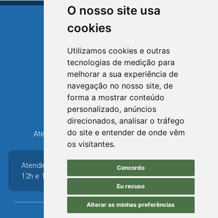
O nosso site usa
cookies
Utilizamos cookies e outras
tecnologias de medição para
TRIUNFO
melhorar a sua experiência de
RIO GRANDE DO SUL
navegação no nosso site, de
forma a mostrar conteúdo
Avenida XV de Novembro, 15
personalizado, anúncios
Bairro Centro - Triunfo/RS
direcionados, analisar o tráfego
Telefone: (51) 3654-6308
do site e entender de onde vêm
Atendimento: 8h30 até 12h e 13h30 até 16h36
os visitantes.
Atendimento: 8h30 até
Concordo
12h e 13h30 até 16h36
Eu recuso
Alterar as minhas preferências