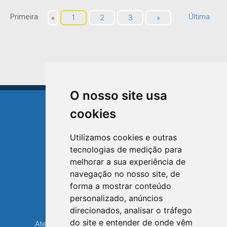
Primeira
Última
«
1
2
3
»
O nosso site usa
cookies
Utilizamos cookies e outras
tecnologias de medição para
TRIUNFO
melhorar a sua experiência de
RIO GRANDE DO SUL
navegação no nosso site, de
forma a mostrar conteúdo
Avenida XV de Novembro, 15
personalizado, anúncios
Bairro Centro - Triunfo/RS
direcionados, analisar o tráfego
Telefone: (51) 3654-6308
do site e entender de onde vêm
Atendimento: 8h30 até 12h e 13h30 até 16h36