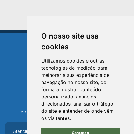
O nosso site usa
cookies
Utilizamos cookies e outras
tecnologias de medição para
TRIUNFO
melhorar a sua experiência de
RIO GRANDE DO SUL
navegação no nosso site, de
forma a mostrar conteúdo
Avenida XV de Novembro, 15
personalizado, anúncios
Bairro Centro - Triunfo/RS
direcionados, analisar o tráfego
Telefone: (51) 3654-6308
do site e entender de onde vêm
Atendimento: 8h30 até 12h e 13h30 até 16h36
os visitantes.
Atendimento: 8h30 até
Concordo