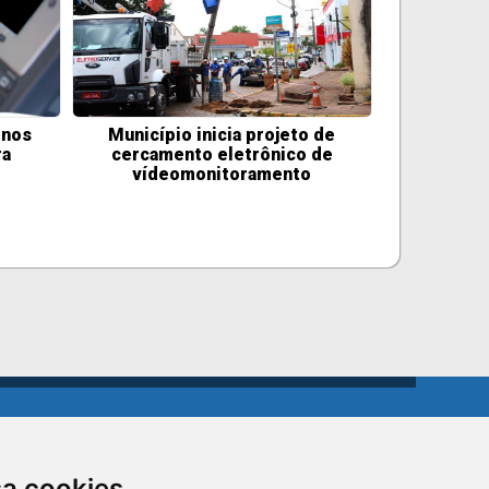
 nos
Município inicia projeto de
ra
cercamento eletrônico de
vídeomonitoramento
sa cookies