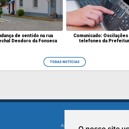
dança de sentido na rua
Comunicado: Oscilações
chal Deodoro da Fonseca
telefones da Prefeitu
TODAS NOTÍCIAS
Avenida XV de Novembro, 15
O nosso site u