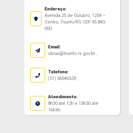
Endereço:
Avenida 25 de Outubro, 1254 –
Centro, Triunfo/RS CEP 95.840-
000
Email:
obras@triunfo.rs.gov.br
,
Telefone:
(51) 36546329 ,
Atendimento:
8h30 até 12h e 13h30 até
16h36