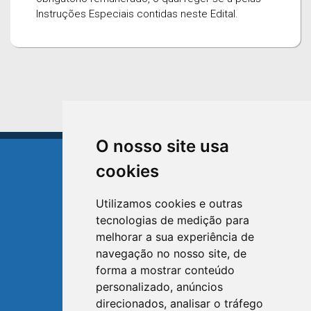
Instruções Especiais contidas neste Edital.
O nosso site usa
cookies
Utilizamos cookies e outras
tecnologias de medição para
TRIUNFO
melhorar a sua experiência de
RIO GRANDE DO SUL
navegação no nosso site, de
forma a mostrar conteúdo
Avenida XV de Novembro, 15
personalizado, anúncios
Bairro Centro - Triunfo/RS
direcionados, analisar o tráfego
Telefone: (51) 3654-6308