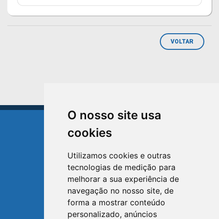
VOLTAR
O nosso site usa
cookies
Utilizamos cookies e outras
tecnologias de medição para
TRIUNFO
melhorar a sua experiência de
RIO GRANDE DO SUL
navegação no nosso site, de
forma a mostrar conteúdo
Avenida XV de Novembro, 15
personalizado, anúncios
Bairro Centro - Triunfo/RS