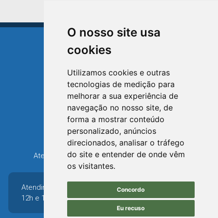
O nosso site usa
cookies
Utilizamos cookies e outras
tecnologias de medição para
TRIUNFO
melhorar a sua experiência de
RIO GRANDE DO SUL
navegação no nosso site, de
forma a mostrar conteúdo
Avenida XV de Novembro, 15
personalizado, anúncios
Bairro Centro - Triunfo/RS
direcionados, analisar o tráfego
Telefone: (51) 3654-6308
do site e entender de onde vêm
Atendimento: 8h30 até 12h e 13h30 até 16h36
os visitantes.
Atendimento: 8h30 até
Concordo
12h e 13h30 até 16h36
Eu recuso