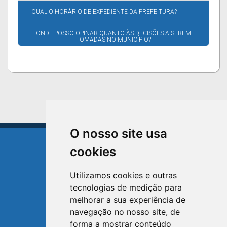
QUAL O HORÁRIO DE EXPEDIENTE DA PREFEITURA?
ONDE POSSO OPINAR QUANTO ÀS DECISÕES A SEREM
TOMADAS NO MUNICÍPIO?
O nosso site usa
cookies
Utilizamos cookies e outras
tecnologias de medição para
TRIUNFO
melhorar a sua experiência de
RIO GRANDE DO SUL
navegação no nosso site, de
forma a mostrar conteúdo