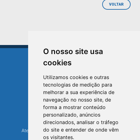
VOLTAR
O nosso site usa
cookies
Utilizamos cookies e outras
tecnologias de medição para
TRIUNFO
melhorar a sua experiência de
RIO GRANDE DO SUL
navegação no nosso site, de
forma a mostrar conteúdo
Avenida XV de Novembro, 15
personalizado, anúncios
Bairro Centro - Triunfo/RS
direcionados, analisar o tráfego
Telefone: (51) 3654-6308
do site e entender de onde vêm
Atendimento: 8h30 até 12h e 13h30 até 16h36
os visitantes.