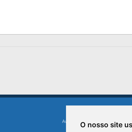
Avenida XV de Novembro, 15
O nosso site u
Bairro Centro - Triunfo/RS