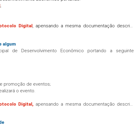
I
;
otocolo Digital
, apensando a mesma documentação descrita
e algum
cipal de Desenvolvimento Econômico portando a seguinte
 de promoção de eventos;
ealizará o evento.
otocolo Digital
,
apensando a mesma documentação descrita
de