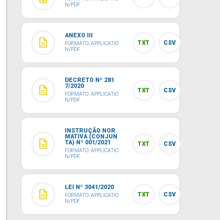
N/PDF
ANEXO III
description
TXT
CSV
FORMATO: APPLICATIO
N/PDF
DECRETO Nº 281
7/2020
description
TXT
CSV
FORMATO: APPLICATIO
N/PDF
INSTRUÇÃO NOR
MATIVA (CONJUN
description
TA) Nº 001/2021
TXT
CSV
FORMATO: APPLICATIO
N/PDF
LEI Nº 3041/2020
description
TXT
CSV
FORMATO: APPLICATIO
N/PDF