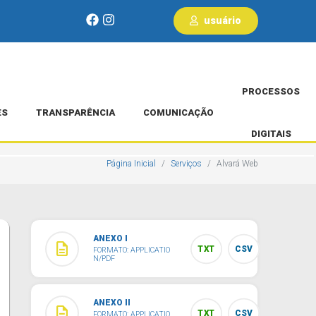
usuário
PROCESSOS
ES
TRANSPARÊNCIA
COMUNICAÇÃO
DIGITAIS
Página Inicial
Serviços
Alvará Web
ANEXO I
description
TXT
CSV
FORMATO: APPLICATIO
N/PDF
ANEXO II
description
TXT
CSV
FORMATO: APPLICATIO