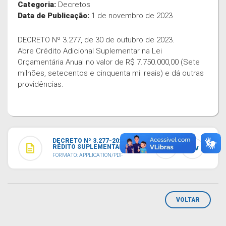
Categoria:
Decretos
Data de Publicação:
1 de novembro de 2023
DECRETO Nº 3.277, de 30 de outubro de 2023.
Abre Crédito Adicional Suplementar na Lei
Orçamentária Anual no valor de R$ 7.750.000,00 (Sete
milhões, setecentos e cinquenta mil reais) e dá outras
providências.
DECRETO Nº 3.277-2023 - C
description
RÉDITO SUPLEMENTAR.PDF
TXT
CSV
FORMATO: APPLICATION/PDF
VOLTAR