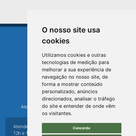
O nosso site usa
cookies
Utilizamos cookies e outras
tecnologias de medição para
TRIUNFO
melhorar a sua experiência de
RIO GRANDE DO SUL
navegação no nosso site, de
forma a mostrar conteúdo
Avenida XV de Novembro, 15
personalizado, anúncios
Bairro Centro - Triunfo/RS
direcionados, analisar o tráfego
Telefone: (51) 3654-6308
do site e entender de onde vêm
Atendimento: 8h30 até 12h e 13h30 até 16h36
os visitantes.
Atendimento: 8h30 até
Concordo
12h e 13h30 até 16h36