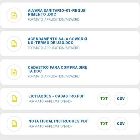
ALVARA SANITARIO-01-REQUE
description
RIMENTO .DOC
FORMATO: APPLICATION/MSWORD
AGENDAMENTO SALA COWORKI
description
NG-TERMO DE USO.DOC
FORMATO: APPLICATION/MSWORD
CADASTRO PARA COMPRA DIRE
description
TA.DOC
FORMATO: APPLICATION/MSWORD
LICITAÇÕES - CADASTRO.PDF
description
TXT
CSV
FORMATO: APPLICATION/PDF
NOTA FISCAL INSTRUCOES.PDF
description
TXT
CSV
FORMATO: APPLICATION/PDF