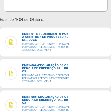
Exibindo
1-24
de
24
itens.
EMEI-01-REQUERIMENTO PAR
A ABERTURA DE PROCESSO AD
M... DOCX
description
FORMATO: APPLICATION/VND.OPENXML
FORMATS-OFFICEDOCUMENT.WORDPRO
CESSINGML.DOCUMENT
EMEI-06A-DECLARAÇÃO DE CE
DÊNCIA DE ENDEREÇO PA... DO
CX
description
FORMATO: APPLICATION/VND.OPENXML
FORMATS-OFFICEDOCUMENT.WORDPRO
CESSINGML.DOCUMENT
EMEI-06B-DECLARAÇÃO DE CE
DÊNCIA DE ENDEREÇO PA... DO
CX
description
FORMATO: APPLICATION/VND.OPENXML
FORMATS-OFFICEDOCUMENT.WORDPRO