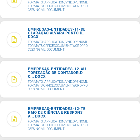
FORMATO: APPLICATION/VND.OPENXML
FORMATS-OFFICEDOCUMENT.WORDPRO
CESSINGML.DOCUMENT
EMPRESAS-ENTIDADES-11-DE
CLARAÇÃO ALVARÁ PONTO D...
DOCX
description
FORMATO: APPLICATION/VND.OPENXML
FORMATS-OFFICEDOCUMENT.WORDPRO
CESSINGML.DOCUMENT
EMPRESAS-ENTIDADES-12-AU
TORIZAÇÃO DE CONTADOR.D
O... DOCX
description
FORMATO: APPLICATION/VND.OPENXML
FORMATS-OFFICEDOCUMENT.WORDPRO
CESSINGML.DOCUMENT
EMPRESAS-ENTIDADES-12-TE
RMO DE CIÊNCIA E RESPONS
A... DOCX
description
FORMATO: APPLICATION/VND.OPENXML
FORMATS-OFFICEDOCUMENT.WORDPRO
CESSINGML.DOCUMENT