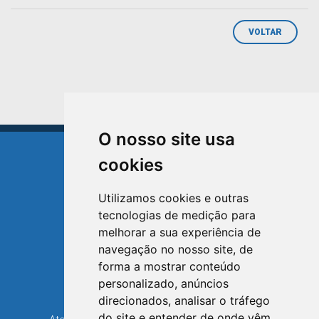
VOLTAR
O nosso site usa
cookies
Utilizamos cookies e outras
tecnologias de medição para
TRIUNFO
melhorar a sua experiência de
RIO GRANDE DO SUL
navegação no nosso site, de
forma a mostrar conteúdo
Avenida XV de Novembro, 15
personalizado, anúncios
Bairro Centro - Triunfo/RS
direcionados, analisar o tráfego
Telefone: (51) 3654-6308
do site e entender de onde vêm