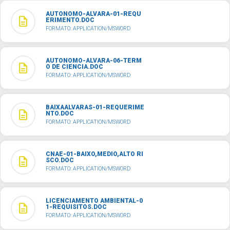
AUTONOMO-ALVARA-01-REQU
description
ERIMENTO.DOC
FORMATO: APPLICATION/MSWORD
AUTONOMO-ALVARA-06-TERM
description
O DE CIENCIA.DOC
FORMATO: APPLICATION/MSWORD
BAIXAALVARAS-01-REQUERIME
description
NTO.DOC
FORMATO: APPLICATION/MSWORD
CNAE-01-BAIXO,MEDIO,ALTO RI
description
SCO.DOC
FORMATO: APPLICATION/MSWORD
LICENCIAMENTO AMBIENTAL-0
description
1-REQUISITOS.DOC
FORMATO: APPLICATION/MSWORD