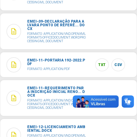
CESSINGML.DOCUMENT
EMEI-09-DECLARAÇÃO PARA A
LVARÁ PONTO DE REFERÊ... DO
CX
description
FORMATO: APPLICATION/VND.OPENXML
FORMATS-OFFICEDOCUMENT.WORDPRO
CESSINGML.DOCUMENT
EMEI-11-PORTARIA 192-2022.P
description
DF
TXT
CSV
FORMATO: APPLICATION/PDF
EMEI-11-REQUERIMENTO PAR
A INSCRIÇÃO INICIAL RENO... D
OCX
description
FORMATO: APPLICATION/VND.OPENXML
FORMATS-OFFICEDOCUMENT.WORDPRO
CESSINGML.DOCUMENT
EMEI-12-LICENCIAMENTO AMB
IENTAL.DOCX
description
FORMATO: APPLICATION/VND.OPENXML