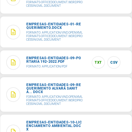
FORMATS-OFFICEDOCUMENT.WORDPRO
CESSINGML.DOCUMENT
EMPRESAS-ENTIDADES-01-RE
QUERIMENTO.DOCX
description
FORMATO: APPLICATION/VND.OPENXML
FORMATS-OFFICEDOCUMENT.WORDPRO
CESSINGML.DOCUMENT
EMPRESAS-ENTIDADES-09-PO
description
RTARIA 192-2022.PDF
TXT
CSV
FORMATO: APPLICATION/PDF
EMPRESAS-ENTIDADES-09-RE
QUERIMENTO ALVARÁ SANIT
Á... DOCX
description
FORMATO: APPLICATION/VND.OPENXML
FORMATS-OFFICEDOCUMENT.WORDPRO
CESSINGML.DOCUMENT
EMPRESAS-ENTIDADES-10-LIC
ENCIAMENTO AMBIENTAL.DOC
X
description